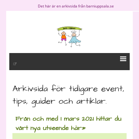
Det här är en arkivsida från barniuppsala.se
BiU
Arkivsida för tidigare event,
- Kommande event
tips, guider och artiklar.
- Om oss
Från och med 1 mars 2021 hittar du
- Barn i Uppsala på Facebook
vårt nya utseende här»
- BiU » en del av Initcia