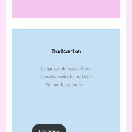
- Intervju – Gustav träffar
Gåspennan
BiU tipsar
- Fritidsbanken
Badkartan
- Njutarbingo för både stora
och små barn
Du har väl inte missat Barn i
Uppsalas badkarta med över
- Badkartan » Badplatser i
150 bad för sommaren.
Uppland
- Muséer och utställningar
- Lekplatser i Uppsala
- Tips för regniga dagar!
Läs mer »