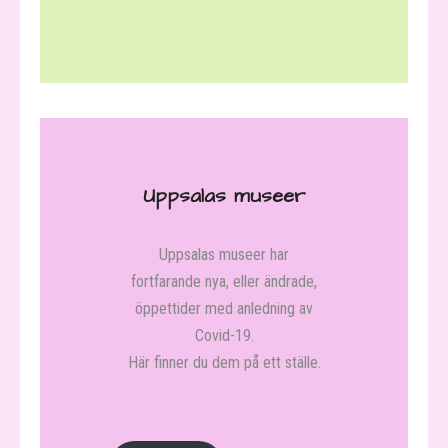
- Höstlovsfilm – Del 3:
Representation
- Höstlovsfilm – Del 4: För
samtal
- Rollspel online
Uppsalas museer
- Utflykt i skogen
Uppsalas museer har
- Sportlovsnjutare – Njutarbingo
fortfarande nya, eller ändrade,
för både stora och små barn
öppettider med anledning av
Covid-19.
- Yule (JUL) firades redan hos
Här finner du dem på ett ställe.
Vikingarna?
- Julpyssel – Gör en egen snöglob