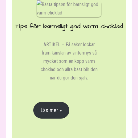
- GDPR | Dataskyddspolicy
Tips för barnsligt god varm choklad
Artiklar
ARTIKEL – Få saker lockar
- Alla artiklar
fram känslan av vintermys så
- Bästa tipsen för barnsligt god
mycket som en kopp varm
varm choklad
choklad och allra bäst blir den
när du gör den själv.
- Höstlovsfilm (Artikelserie)
- Höstlovsfilm – Del 1:
Strömningsguide
Läs mer »
- Höstlovsfilm – Del 2:
Cineastiska Guldkorn