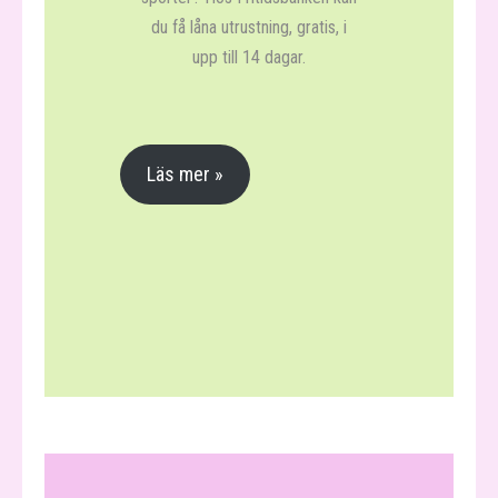
missförstånd
du få låna utrustning, gratis, i
upp till 14 dagar.
- Guide till spelet CS:GO för
föräldrar
- Recension av Big fish på
Läs mer »
Uppsala Stadsteater
- Owe Thörnqvist 90 år – still
going strong…
- Varför firar vi Fettisdagen?
- Varför har vi sportlov i
Sverige?
- Valentin i fokus