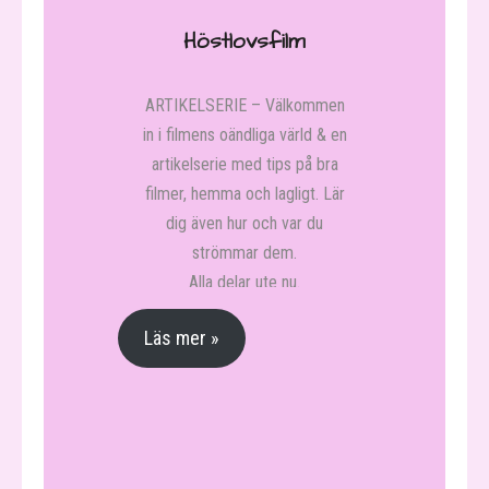
- Julen i fokus
Höstlovsfilm
- Intervju – Gustav träffar
Schysst Jul
ARTIKELSERIE – Välkommen
in i filmens oändliga värld & en
- Luciatraditionen och dess
artikelserie med tips på bra
ursprung
filmer, hemma och lagligt. Lär
dig även hur och var du
- Gustav träffar “Queenfish and
strömmar dem.
other tales” inför stundande
Alla delar ute nu.
YogaKonsert
Läs mer »
- Intervju – Gustav träffar
Uppsala Skridskoklubb
- Intervju – Gustav träffar
Mora Träsk