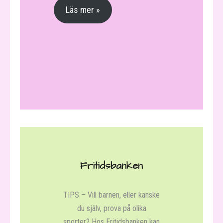
- Gösta Knutsson – en
Läs mer »
sagofarbror och så mycket mer
- Gästartikel || Padel – en
lättillgänglig racketsport för barn
- Njutarbingo för både stora
och små barn
- Varför firar vi Påsk?
- Titanic – Vad hände den
natten?
Fritidsbanken
- OMG! Gustav och Annica
träffar Legally Blonde
TIPS – Vill barnen, eller kanske
du själv, prova på olika
- Våffeldagen, ett språkligt
sporter? Hos Fritidsbanken kan