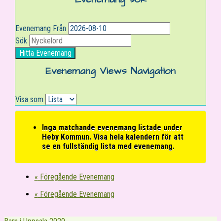
Evenemang Från
Sök
Evenemang Views Navigation
Visa som
Inga matchande evenemang listade under
Heby Kommun. Visa hela kalendern för att
se en fullständig lista med evenemang.
«
Föregående Evenemang
«
Föregående Evenemang