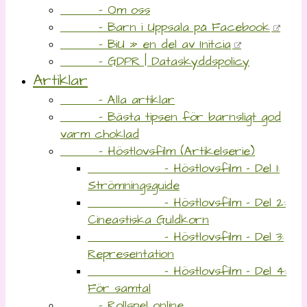
- Om oss
- Barn i Uppsala på Facebook
- BiU » en del av Initcia
- GDPR | Dataskyddspolicy
Artiklar
- Alla artiklar
- Bästa tipsen för barnsligt god
varm choklad
- Höstlovsfilm (Artikelserie)
- Höstlovsfilm – Del 1:
Strömningsguide
- Höstlovsfilm – Del 2:
Cineastiska Guldkorn
- Höstlovsfilm – Del 3:
Representation
- Höstlovsfilm – Del 4:
För samtal
- Rollspel online