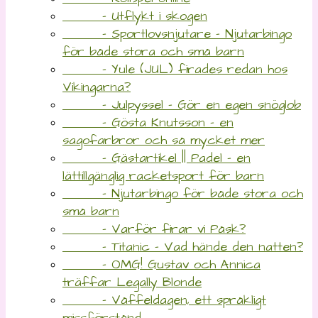
- Utflykt i skogen
- Sportlovsnjutare – Njutarbingo
för både stora och små barn
- Yule (JUL) firades redan hos
Vikingarna?
- Julpyssel – Gör en egen snöglob
- Gösta Knutsson – en
sagofarbror och så mycket mer
- Gästartikel || Padel – en
lättillgänglig racketsport för barn
- Njutarbingo för både stora och
små barn
- Varför firar vi Påsk?
- Titanic – Vad hände den natten?
- OMG! Gustav och Annica
träffar Legally Blonde
- Våffeldagen, ett språkligt
missförstånd