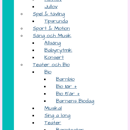
Jullov
Spel & tävling
Tipsrunda
Sport & Motion
Sång och Musik
Allsång
Babyrytmik
Konsert
Teater och Bio
Bio
Barnbio
Bio 11år +
Bio 15år +
Barnens Biodag
Musikal
Sing a long
Teater
Barnteater