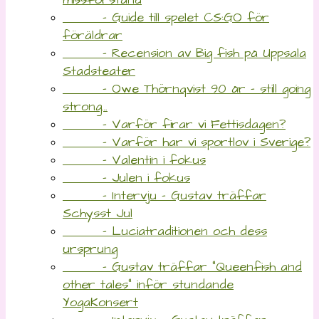
- Guide till spelet CS:GO för
föräldrar
- Recension av Big fish på Uppsala
Stadsteater
- Owe Thörnqvist 90 år – still going
strong…
- Varför firar vi Fettisdagen?
- Varför har vi sportlov i Sverige?
- Valentin i fokus
- Julen i fokus
- Intervju – Gustav träffar
Schysst Jul
- Luciatraditionen och dess
ursprung
- Gustav träffar “Queenfish and
other tales” inför stundande
YogaKonsert