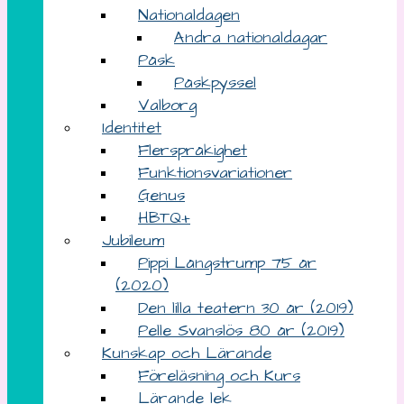
Nationaldagen
Andra nationaldagar
Påsk
Påskpyssel
Valborg
Identitet
Flerspråkighet
Funktionsvariationer
Genus
HBTQ+
Jubileum
Pippi Långstrump 75 år
(2020)
Den lilla teatern 30 år (2019)
Pelle Svanslös 80 år (2019)
Kunskap och Lärande
Föreläsning och Kurs
Lärande lek