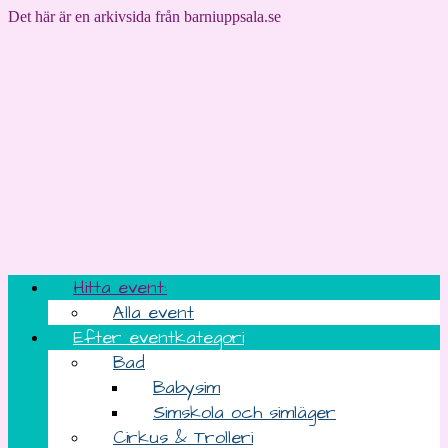
Det här är en arkivsida från barniuppsala.se
Hitta event:
Alla event
Efter eventkategori
Bad
Babysim
Simskola och simläger
Cirkus & Trolleri