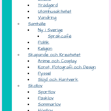
Trädgård
Utomhusaktivitet
Vandring
Samhälle
Ny i Sverige
Språkcafé
Politik
Religion
Skapande och Kreativitet
Anime och Cosplay
Konst, Fotografi och Design
Pyssel
Slöjd och Hantverk
Skollov
Sportlov
Påsklov
Sommarlov
Höstlov