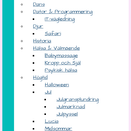
Dans
Dator & Programmering
IT-vägledning
Djur
Safari
Historia
Hälsa & Välmående
Babymassage
Kropp och Själ
Psykisk hälsa
Högtid
Halloween
Jul
Julgransplundring
Julmarknad
Julpyssel
Lucia
Midsommar