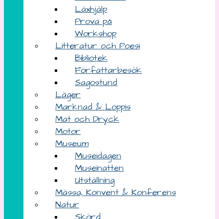
Läxhjälp
Prova på
Workshop
Litteratur och Poesi
Bibliotek
Författarbesök
Sagostund
Läger
Marknad & Loppis
Mat och Dryck
Motor
Museum
Museidagen
Museinatten
Utställning
Mässa, Konvent & Konferens
Natur
Skörd