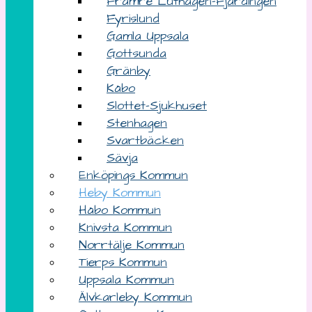
Främre Luthagen-Fjärdingen
Fyrislund
Gamla Uppsala
Gottsunda
Gränby
Kåbo
Slottet-Sjukhuset
Stenhagen
Svartbäcken
Sävja
Enköpings Kommun
Heby Kommun
Håbo Kommun
Knivsta Kommun
Norrtälje Kommun
Tierps Kommun
Uppsala Kommun
Älvkarleby Kommun