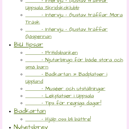
- Intervju – Gustav träffar
Uppsala Skridskoklubb
- Intervju – Gustav träffar Mora
Träsk
- Intervju – Gustav träffar
Gåspennan
BiU tipsar
- Fritidsbanken
- Njutarbingo för både stora och
små barn
- Badkartan » Badplatser i
Uppland
- Muséer och utställningar
- Lekplatser i Uppsala
- Tips för regniga dagar!
Badkartan
- Hjälp oss bli bättre!
Nyhetsbrev