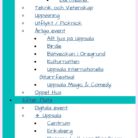
Teknik och Vetenskap
Uppvisning
Utflykt / Picknick
Årliga event
Allt ljus på Uppsala
Birdie
Båtveckan i Öregrund
Kulturnatten
Uppsala Internationella
Gitarrfestival
Uppsala Magic & Comedy
Öppet Hus
Efter Plats
Digitala event
🔹 Uppsala
Centrum
Eriksberg