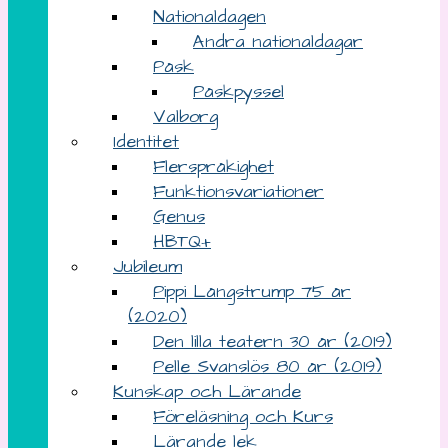
Nationaldagen
Andra nationaldagar
Påsk
Påskpyssel
Valborg
Identitet
Flerspråkighet
Funktionsvariationer
Genus
HBTQ+
Jubileum
Pippi Långstrump 75 år
(2020)
Den lilla teatern 30 år (2019)
Pelle Svanslös 80 år (2019)
Kunskap och Lärande
Föreläsning och Kurs
Lärande lek