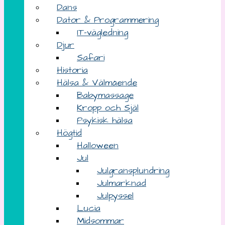
Dans
Dator & Programmering
IT-vägledning
Djur
Safari
Historia
Hälsa & Välmående
Babymassage
Kropp och Själ
Psykisk hälsa
Högtid
Halloween
Jul
Julgransplundring
Julmarknad
Julpyssel
Lucia
Midsommar