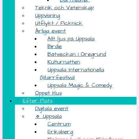
Teknik och Vetenskap
Uppvisning
Utflykt / Picknick
Årliga event
Allt ljus på Uppsala
Birdie
Båtveckan i Öregrund
Kulturnatten
Uppsala Internationella
Gitarrfestival
Uppsala Magic & Comedy
Öppet Hus
Efter Plats
Digitala event
🔹 Uppsala
Centrum
Eriksberg