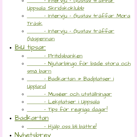
- Intervju – Gustav träffar
Uppsala Skridskoklubb
- Intervju – Gustav träffar Mora
Träsk
- Intervju – Gustav träffar
Gåspennan
BiU tipsar
- Fritidsbanken
- Njutarbingo för både stora och
små barn
- Badkartan » Badplatser i
Uppland
- Muséer och utställningar
- Lekplatser i Uppsala
- Tips för regniga dagar!
Badkartan
- Hjälp oss bli bättre!
Nyhetsbrev