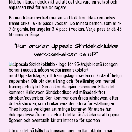
Klubben lägger dock vikt vid att det ska vara en schyst och
anpassad nivå för alla deltagare.
Barnen tränar mycket mer än vad folk tror. Ida exempelvis
tränar cirka 16-18 pass i veckan. De minsta barnen, som är 4-
7 år gamla, har ungefär 3-4 pass i veckan. Varje pass är då 45-
60 minuter långa.
“Hur brukar Uppsala Skridskoklubbs
verksamhetsår se ut?”
Säsongen
börjar i augusti, någon vecka innan skolstart
med Uppstartsläger, ett träningsläger, sedan en kick-off helg i
september. Där blir det träning och föreläsning om mental
träning och dylikt. Sedan kör de igång säsongen. Efter det
kommer Halloween Skridskodisco vid månadsskiftet
oktober/november. Sen kommer den årliga julshowen, efter
det vårshowen, som brukar vara den stora föreställningen.
Theo hoppas verkligen att många kommer för att se hur
duktiga dessa åkare är och att detta får åskådarna att öppna
ögonen och eventuellt får ett intresse för sporten.
Utöver det så hålls tävlingssäsongen mellan oktober-mars.