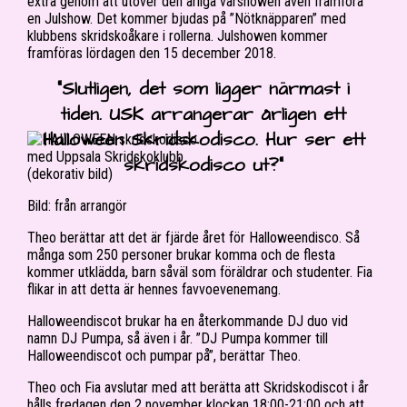
extra genom att utöver den årliga vårshowen även framföra
en Julshow. Det kommer bjudas på ”Nötknäpparen” med
klubbens skridskoåkare i rollerna. Julshowen kommer
framföras lördagen den 15 december 2018.
“Slutligen, det som ligger närmast i
tiden. USK arrangerar årligen ett
Halloween Skridskodisco. Hur ser ett
skridskodisco ut?”
Bild: från arrangör
Theo berättar att det är fjärde året för Halloweendisco. Så
många som 250 personer brukar komma och de flesta
kommer utklädda, barn såväl som föräldrar och studenter. Fia
flikar in att detta är hennes favvoevenemang.
Halloweendiscot brukar ha en återkommande DJ duo vid
namn DJ Pumpa, så även i år. ”DJ Pumpa kommer till
Halloweendiscot och pumpar på”, berättar Theo.
Theo och Fia avslutar med att berätta att Skridskodiscot i år
hålls fredagen den 2 november klockan 18:00-21:00 och att