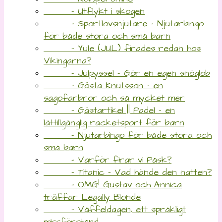
- Utflykt i skogen
- Sportlovsnjutare – Njutarbingo
för både stora och små barn
- Yule (JUL) firades redan hos
Vikingarna?
- Julpyssel – Gör en egen snöglob
- Gösta Knutsson – en
sagofarbror och så mycket mer
- Gästartikel || Padel – en
lättillgänglig racketsport för barn
- Njutarbingo för både stora och
små barn
- Varför firar vi Påsk?
- Titanic – Vad hände den natten?
- OMG! Gustav och Annica
träffar Legally Blonde
- Våffeldagen, ett språkligt
missförstånd