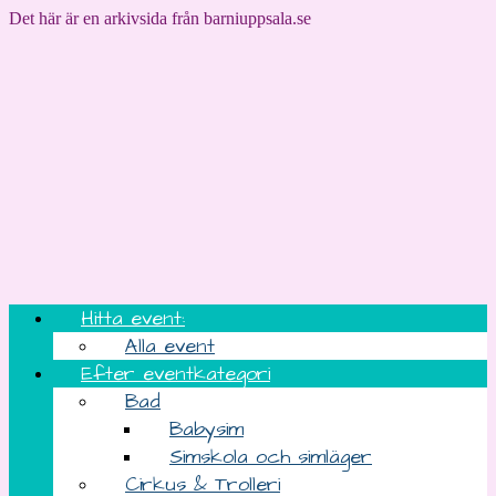
Det här är en arkivsida från barniuppsala.se
Hitta event:
Alla event
Efter eventkategori
Bad
Babysim
Simskola och simläger
Cirkus & Trolleri