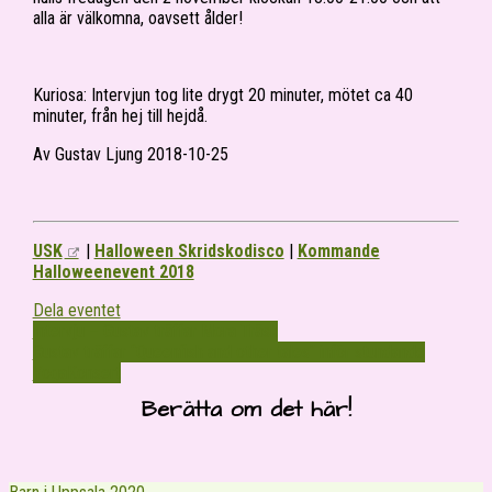
alla är välkomna, oavsett ålder!
Kuriosa: Intervjun tog lite drygt 20 minuter, mötet ca 40
minuter, från hej till hejdå.
Av Gustav Ljung 2018-10-25
USK
|
Halloween Skridskodisco
|
Kommande
Halloweenevent 2018
Dela eventet
Intervju – Gustav träffar Mora Träsk
Gustav träffar “Queenfish and other tales” inför stundande
YogaKonsert
Berätta om det här!