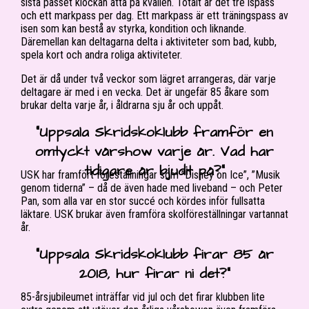
sista passet klockan åtta på kvällen. Totalt är det tre ispass
och ett markpass per dag. Ett markpass är ett träningspass av
isen som kan bestå av styrka, kondition och liknande.
Däremellan kan deltagarna delta i aktiviteter som bad, kubb,
spela kort och andra roliga aktiviteter.
Det är då under två veckor som lägret arrangeras, där varje
deltagare är med i en vecka. Det är ungefär 85 åkare som
brukar delta varje år, i åldrarna sju år och uppåt.
“Uppsala Skridskoklubb framför en
omtyckt vårshow varje år. Vad har
tidigare år bjudit på?”
USK har framfört föreställningar som ”Disney on Ice”, ”Musik
genom tiderna” – då de även hade med liveband – och Peter
Pan, som alla var en stor succé och kördes inför fullsatta
läktare. USK brukar även framföra skolföreställningar vartannat
år.
“Uppsala Skridskoklubb firar 85 år
2018, hur firar ni det?”
85-årsjubileumet inträffar vid jul och det firar klubben lite