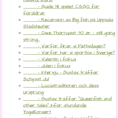
- Guide till spelet CS:GO för
föräldrar
- Recension av Big fish på Uppsala
Stadsteater
- Owe Thörnqvist 90 år – still going
strong…
- Varför firar vi Fettisdagen?
- Varför har vi sportlov i Sverige?
- Valentin i fokus
- Julen i fokus
- Intervju – Gustav träffar
Schysst Jul
- Luciatraditionen och dess
ursprung
- Gustav träffar “Queenfish and
other tales” inför stundande
YogaKonsert