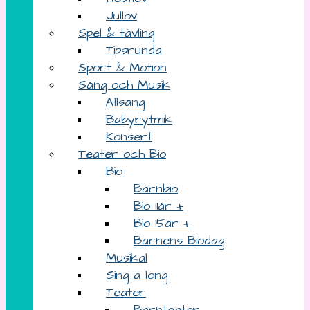
Jullov
Spel & tävling
Tipsrunda
Sport & Motion
Sång och Musik
Allsång
Babyrytmik
Konsert
Teater och Bio
Bio
Barnbio
Bio 11år +
Bio 15år +
Barnens Biodag
Musikal
Sing a long
Teater
Barnteater