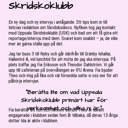
Skridskoklubb
En ny dag och ny intervju i antågande. Ett tips kom in till
Initcias redaktion om Skridskodisco. Nyfiken tog jag kontakt
med Uppsala Skridskoklubb (USK) och bad om att få göra ett
reportage/intervju med dem. Svaret kom snabbt – ja, de ville
mer än gärna ställa upp på det.
Jag tar buss 3 till Nyby och går därifrån till Gränby Ishallar,
Hallentré A, vid lunchtid för att möta de jag ska intervjua. På
plats träffar jag Fia Eriksson och Theodor Dahlström. Vi går
upp till cafeterian på övervåningen av IFU Arena. Fia bjuder
Theo och mig på fika och väl försedda satte vi oss ner för att
påbörja intervjun.
“Berätta lite om vad Uppsala
Skridskoklubb primärt har för
verksamhet och vilka ni är.”
Fia berättar att hon och hennes sambo Theo är ideellt
engagerade i klubben sedan fem år tillbaka, då deras 13-åriga
dotter Ida är aktiv i klubben.