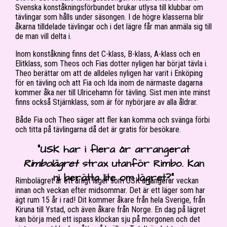
Svenska konståkningsförbundet brukar utlysa till klubbar om
tävlingar som hålls under säsongen. I de högre klasserna blir
åkarna tilldelade tävlingar och i det lägre får man anmäla sig till
de man vill delta i.
Inom konståkning finns det C-klass, B-klass, A-klass och en
Elitklass, som Theos och Fias dotter nyligen har börjat tävla i.
Theo berättar om att de alldeles nyligen har varit i Enköping
för en tävling och att Fia och Ida inom de närmaste dagarna
kommer åka ner till Ulricehamn för tävling. Sist men inte minst
finns också Stjärnklass, som är för nybörjare av alla åldrar.
Både Fia och Theo säger att fler kan komma och svänga förbi
och titta på tävlingarna då det är gratis för besökare.
“USK har i flera år arrangerat
Rimbolägret
strax utanför Rimbo. Kan
ni berätta lite om lägret?”
Rimbolägret är ett årligt läger som USK arrangerar veckan
innan och veckan efter midsommar. Det är ett läger som har
ägt rum 15 år i rad! Dit kommer åkare från hela Sverige, från
Kiruna till Ystad, och även åkare från Norge. En dag på lägret
kan börja med ett ispass klockan sju på morgonen och det