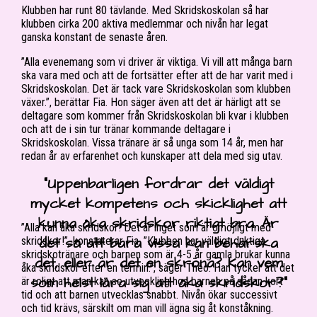
Klubben har runt 80 tävlande. Med Skridskoskolan så har
klubben cirka 200 aktiva medlemmar och nivån har legat
ganska konstant de senaste åren.
”Alla evenemang som vi driver är viktiga. Vi vill att många barn
ska vara med och att de fortsätter efter att de har varit med i
Skridskoskolan. Det är tack vare Skridskoskolan som klubben
växer.”, berättar Fia. Hon säger även att det är härligt att se
deltagare som kommer från Skridskoskolan bli kvar i klubben
och att de i sin tur tränar kommande deltagare i
Skridskoskolan. Vissa tränare är så unga som 14 år, men har
redan år av erfarenhet och kunskaper att dela med sig utav.
“Uppenbarligen fordrar det väldigt
mycket kompetens och skicklighet att
kunna åka skridskor riktigt bra. Är
”Alla kan åka skridskor! Det är inget som är omöjligt med
det så att bara vissa kan behärska
skridskor!”, konstaterar Fia. ”Klubben har väldigt duktiga
skridskotränare och barnen som är 4-5 år gamla brukar kunna
det, eller är det en skröna? Kan vem
åka skridskor efter en termin.”, säger Theo. Han tycker att det
som helst lära sig att åka skridskor?”
är roligt att man kan se utveckling hos barnen på sådan kort
tid och att barnen utvecklas snabbt. Nivån ökar successivt
och tid krävs, särskilt om man vill ägna sig åt konståkning.