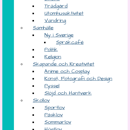
Trädgård
Utomhusaktivitet
Vandring
Samhälle
Ny i Sverige
Språkcafé
Politik
Religion
Skapande och Kreativitet
Anime och Cosplay
Konst, Fotografi och Design
Pyssel
Slöjd och Hantverk
Skollov
Sportlov
Påsklov
Sommarlov
Höstlov