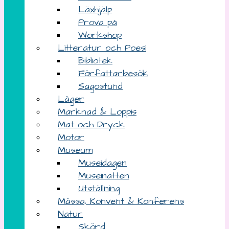
Läxhjälp
Prova på
Workshop
Litteratur och Poesi
Bibliotek
Författarbesök
Sagostund
Läger
Marknad & Loppis
Mat och Dryck
Motor
Museum
Museidagen
Museinatten
Utställning
Mässa, Konvent & Konferens
Natur
Skörd