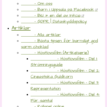
- Om oss
- Barn i Uppsala på Facebook
- BiU » en del av Initcia
- GDPR | Dataskyddspolicy
Artiklar
- Alla artiklar
- Bästa tipsen för barnsligt god
varm choklad
- Höstlovsfilm (Artikelserie)
- Höstlovsfilm – Del 1:
Strömningsguide
- Höstlovsfilm – Del 2:
Cineastiska Guldkorn
- Höstlovsfilm – Del 3:
Representation
- Höstlovsfilm – Del 4:
För samtal
- Rollspel online