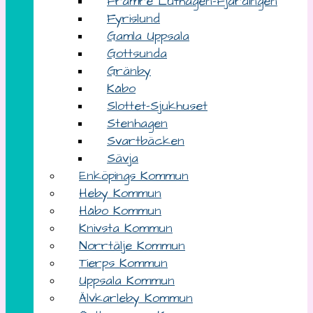
Främre Luthagen-Fjärdingen
Fyrislund
Gamla Uppsala
Gottsunda
Gränby
Kåbo
Slottet-Sjukhuset
Stenhagen
Svartbäcken
Sävja
Enköpings Kommun
Heby Kommun
Håbo Kommun
Knivsta Kommun
Norrtälje Kommun
Tierps Kommun
Uppsala Kommun
Älvkarleby Kommun