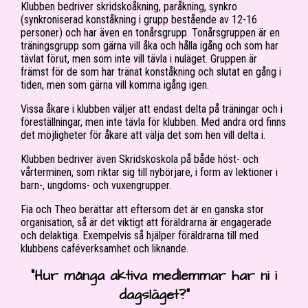
Klubben bedriver skridskoåkning, paråkning, synkro
(synkroniserad konståkning i grupp bestående av 12-16
personer) och har även en tonårsgrupp.
Tonårsgruppen är en
träningsgrupp som gärna vill åka och hålla igång och som har
tävlat förut, men som inte vill tävla i nuläget. Gruppen är
främst för de som har tränat konståkning och slutat en gång i
tiden, men som gärna vill komma igång igen.
Vissa åkare i klubben väljer att endast delta på träningar och i
föreställningar, men inte tävla för klubben. Med andra ord finns
det möjligheter för åkare att välja det som hen vill delta i.
Klubben bedriver även Skridskoskola på både höst- och
vårterminen, som riktar sig till nybörjare, i form av lektioner i
barn-, ungdoms- och vuxengrupper.
Fia och Theo berättar att eftersom det är en ganska stor
organisation, så är det viktigt att föräldrarna är engagerade
och delaktiga. Exempelvis så hjälper föräldrarna till med
klubbens caféverksamhet och liknande.
“Hur många aktiva medlemmar har ni i
dagsläget?”