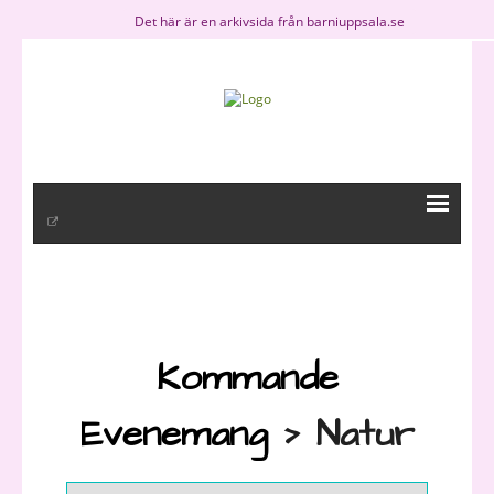
Det här är en arkivsida från barniuppsala.se
BiU
- Kommande event
Kommande
- Om oss
Evenemang
› Natur
- Barn i Uppsala på Facebook
- BiU » en del av Initcia